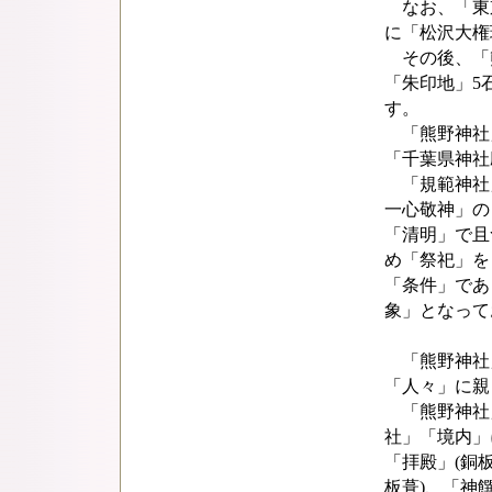
なお、「東京
に「松沢大権
その後、「熊
「朱印地」5
す。
「熊野神社」は
「千葉県神社
「規範神社
一心敬神」の
「清明」で且
め「祭祀」を
「条件」であ
象」となって
「熊野神社
「人々」に親
「熊野神社」
社」「境内」
「拝殿」(銅
板葺)、「神