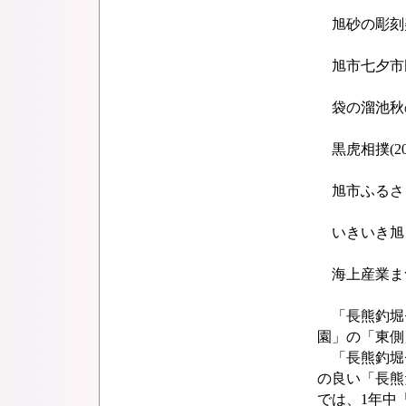
旭砂の彫刻美術
旭市七夕市民ま
袋の溜池秋のヘ
黒虎相撲(20
旭市ふるさとま
いきいき旭・産
海上産業まつり
「長熊釣堀
園」の「東側
「長熊釣堀
の良い「長熊
では、1年中