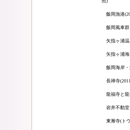
照)
飯岡漁港(20
飯岡風車群
矢指ヶ浦温
矢指ヶ浦海水浴
飯岡海岸・海水
長禅寺(201
龍福寺と龍福寺
岩井不動堂
東漸寺(トウゼ