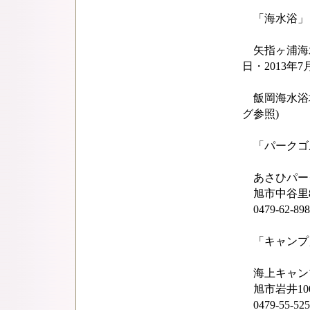
「海水浴」
矢指ヶ浦海水浴
日・2013年7
飯岡海水浴場(2
グ参照)
「パークゴ
あさひパー
旭市中谷里83
0479-62-898
「キャンプ
海上キャン
旭市岩井100
0479-55-525