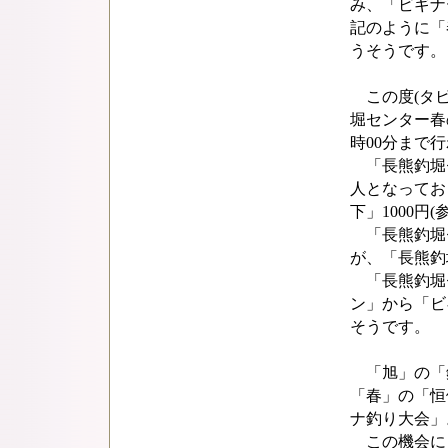
み、「ビギナ
記のように「
うそうです。
この度(タビ
堀センター春の
時00分まで
「長熊釣堀セ
人となってお
下」1000円
「長熊釣堀
が、「長熊釣
「長熊釣堀
ン」から「ビ
そうです。
「旭」の「
「春」の「恒
ナ釣り大会」
この機会に