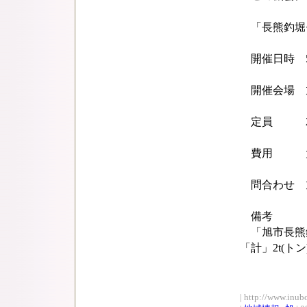
「長熊釣堀
開催日時 5月
開催会場 旭
定員 26
費用 大人2
問合わせ 旭市
備考
「旭市長熊釣
「計」2t(
| http://www.inub