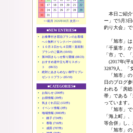
9
10
11
12
13
14
15
16
17
18
19
20
21
22
23
24
25
26
27
28
29
本日ご紹介
30
31
ー」で5月3
<<前月
2026年08月
次月>>
釣り大会」で
■NEW ENTRIES■
お食事付き宿泊プランのお客様
「旭市」は
へ☆無料ドリンクバー (10/03)
１０月３日から４日間！直前割
「千葉市」か
プランのご案内 (10/03)
「市」で、「
第39回きらっせ祭り開催 (08/23)
(2017年(
おすすめ道中立ち寄りスポッ
ト (08/22)
32879人、「
絶対にあきらめない御守りプレ
「旭市」の「
ゼント☆プラン (05/10)
日のブログ参
■CATEGORIES■
われる「房総
お知らせ (200件)
帯」である「北
お得情報 (39件)
っています。
気まぐれ日記 (132件)
イベント情報 (3件)
「旭市」で
地域情報 (3083件)
「海上町」、「
銚子 (724件)
等合併」し、
香取 (716件)
成田 (707件)
「旭市」の「