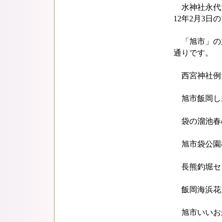
水神社永代大御
12年2月3日
「旭市」の
通りです。
西宮神社例大
旭市飯岡しお
袋の溜池春の
旭市袋公園桜ま
長熊釣堀セン
飯岡海浜花火大
旭市いいおかY