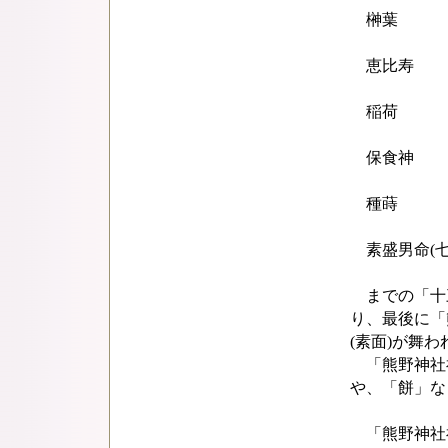
榊葉
恵比寿
稲荷
保食神
種蒔
素盛男命(七
までの「十三
り、最後に「
(素面)が舞わ
「熊野神社
や、「餅」な
「熊野神社