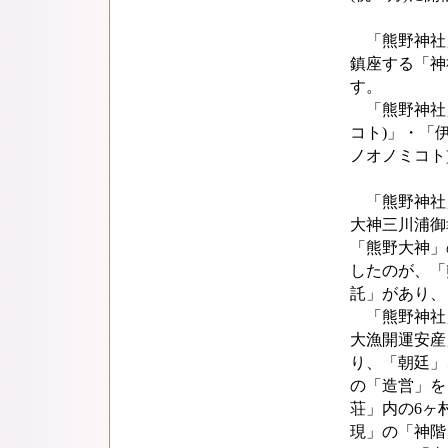
「熊野神社」
鎮座する「神
す。
「熊野神社」
コト)」・「
ノオノミコト
「熊野神社」
大神三川浦御
「熊野大神」
したのが、「
託」があり、
「熊野神社
大漁開運安産
り、「朝廷」
の「造営」を
荘」内の6ヶ
現」の「神階