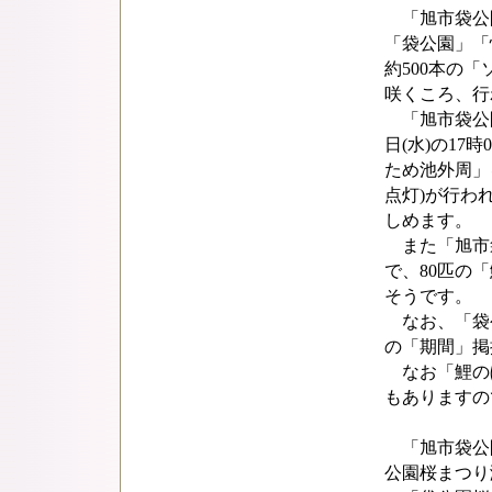
「旭市袋公
「袋公園」「
約500本の
咲くころ、行
「旭市袋公園
日(水)の17
ため池外周」
点灯)が行わ
しめます。
また「旭市
で、80匹の
そうです。
なお、「袋公
の「期間」掲
なお「鯉の
もありますの
「旭市袋公園
公園桜まつり