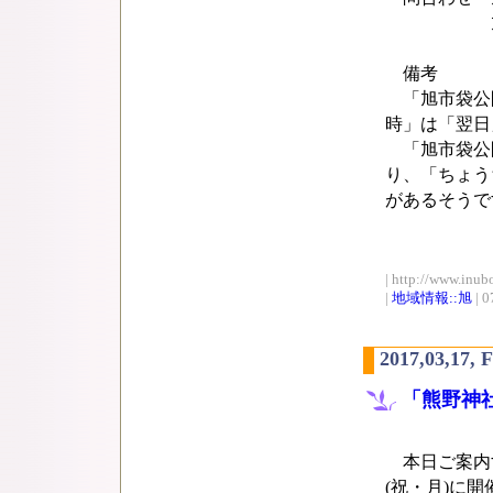
旭市観光物産
備考
「旭市袋公
時」は「翌日
「旭市袋公
り、「ちょう
があるそうで
| http://www.inub
|
地域情報::旭
| 0
2017,03,17, 
「熊野神社
本日ご案内す
(祝・月)に