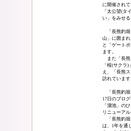
に開催されて
「太公望(タ
い」をみせる
「長熊釣堀
山」に囲まれ
と「ゲートボ
ます。
また「長熊ス
「桜(サクラ
え、「長熊ス
訪れています
「長熊釣堀セ
17日のブロ
「溜池」のひ
リニューアル
「長熊釣堀
は、1年を通じ