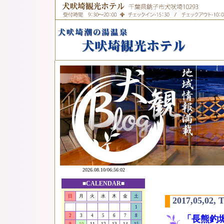
■CALENDAR■
日
月
火
水
木
金
土
2017,05,02, 
1
2
3
4
5
6
7
8
「長熊釣