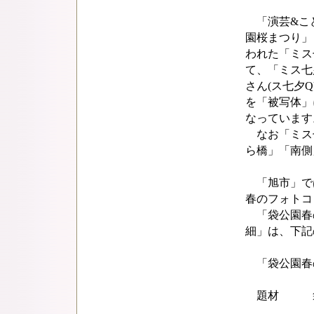
「演芸&こ
園桜まつり」
われた「ミス七
て、「ミス七
さん(ス七夕
を「被写体」
なっています
なお「ミス七
ら橋」「南側
「旭市」で
春のフォトコ
「袋公園春
細」は、下記
「袋公園春
題材 袋公