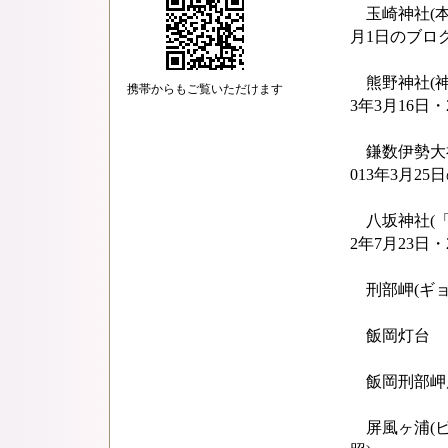
玉崎神社(本
月1日のブロ
熊野神社(神
携帯からもご覧いただけます
3年3月16日・
鎌数伊勢大神
013年3月2
八坂神社(「
2年7月23日・
刑部岬(ギョウ
飯岡灯台
飯岡刑部岬展望
屏風ヶ浦(ビョ