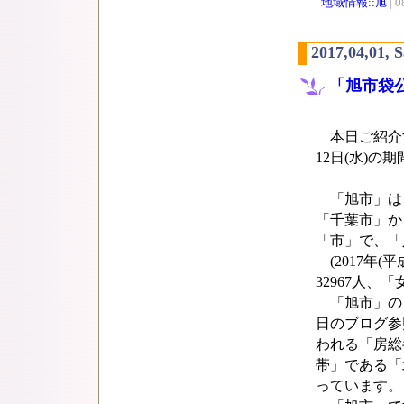
|
地域情報::旭
| 0
2017,04,01, 
「旭市袋公
本日ご紹介す
12日(水)
「旭市」は
「千葉市」か
「市」で、「
(2017年(
32967人、「
「旭市」の「
日のブログ参
われる「房総
帯」である「北
っています。