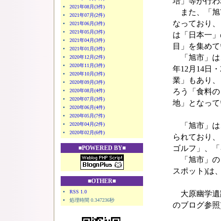
培」等が行わ
2021年08月(3件)
また、「旭市
2021年07月(2件)
なっており、
2021年06月(3件)
2021年05月(3件)
は「日本一」
2021年04月(3件)
目」を集めて
2021年01月(3件)
「旭市」は、
2020年12月(2件)
2020年11月(3件)
年12月14日
2020年10月(3件)
業」もあり、
2020年09月(3件)
ろう「食料の
2020年08月(4件)
2020年07月(3件)
地」となって
2020年06月(4件)
2020年05月(7件)
2020年04月(2件)
「旭市」は
2020年02月(6件)
られており、
ゴルフ」、「
■POWERED BY■
「旭市」の「
スポット)は
■OTHER■
RSS 1.0
大原幽学遺跡(国
処理時間 0.347236秒
のブログ参照