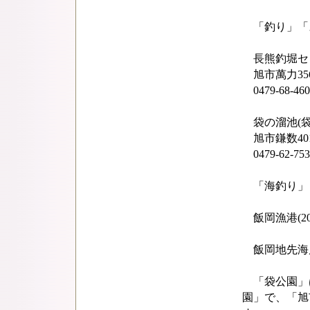
「釣り」「
長熊釣堀センタ
旭市萬力356
0479-68-460
袋の溜池(袋
旭市鎌数401
0479-62-
「海釣り」
飯岡漁港(20
飯岡地先海岸
「袋公園」
園」で、「旭