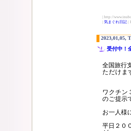
| http://www.inub
|
気まぐれ日記
| 
2023,01,05, 
受付中！
全国旅行
ただけま
ワクチン
のご提示
お一人様
平日２０