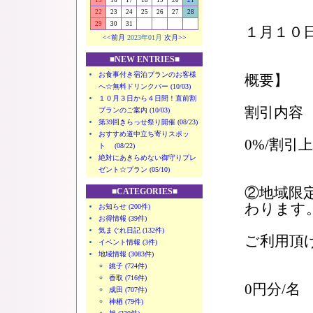
15
16
17
18
19
20
21
22
23
24
25
26
27
28
29
30
31
１月１０
<<前月
2023年01月
次月>>
■NEW ENTRIES■
【千葉
お食事付き宿泊プランのお客様
概要】
へ☆無料ドリンクバー (10/03)
１０月３日から４日間！直前割
割引内容
プランのご案内 (10/03)
第39回きらっせ祭り開催 (08/23)
1予約
おすすめ道中立ち寄りスポッ
0%/割引
ト (08/22)
3,
絶対にあきらめない御守りプレ
ゼント☆プラン (05/10)
②地域限
■CATEGORIES■
わります
お知らせ (200件)
お得情報 (39件)
当ホ
気まぐれ日記 (132件)
ご利用頂
イベント情報 (3件)
お
地域情報 (3083件)
銚子 (724件)
平日
香取 (716件)
0円分/
成田 (707件)
休日
神栖 (79件)