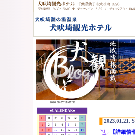
■CALENDAR■
日
月
火
水
木
金
土
2023,01,21, 
1
2
3
4
5
6
7
8
9
10
11
12
13
14
【詳細情