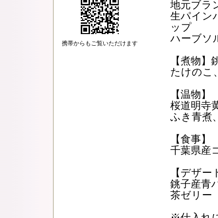
地元ブラ
生パイン
ップ
ハーブソ
携帯からもご覧いただけます
【煮物】
たけのこ
【温物】
桜道明寺
ふき青煮
【食事】
千葉県産
【デザー
銚子産青
茶ゼリー
※仕入れ