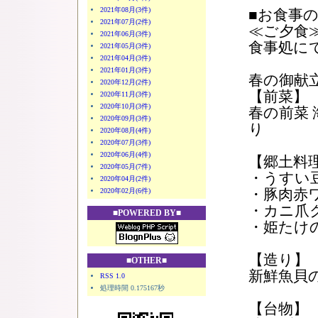
2021年08月(3件)
■お食事
2021年07月(2件)
≪ご夕食
2021年06月(3件)
食事処にて
2021年05月(3件)
2021年04月(3件)
2021年01月(3件)
春の御献
2020年12月(2件)
【前菜】
2020年11月(3件)
2020年10月(3件)
春の前菜
2020年09月(3件)
り
2020年08月(4件)
2020年07月(3件)
2020年06月(4件)
【郷土料
2020年05月(7件)
・うすい
2020年04月(2件)
・豚肉赤
2020年02月(6件)
・カニ爪
■POWERED BY■
・姫たけ
【造り】
■OTHER■
新鮮魚貝
RSS 1.0
処理時間 0.175167秒
【台物】