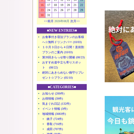
9
10
11
12
13
14
15
16
17
18
19
20
21
22
23
24
25
26
27
28
29
30
31
<<前月
2026年08月
次月>>
■NEW ENTRIES■
お食事付き宿泊プランのお客様
へ☆無料ドリンクバー (10/03)
１０月３日から４日間！直前割
プランのご案内 (10/03)
第39回きらっせ祭り開催 (08/23)
おすすめ道中立ち寄りスポッ
ト (08/22)
絶対にあきらめない御守りプレ
ゼント☆プラン (05/10)
■CATEGORIES■
お知らせ (200件)
お得情報 (39件)
気まぐれ日記 (132件)
イベント情報 (3件)
地域情報 (3083件)
銚子 (724件)
香取 (716件)
成田 (707件)