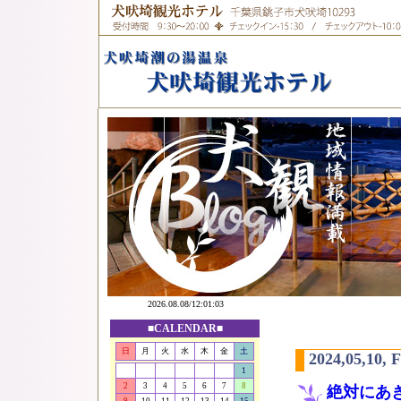
■CALENDAR■
日
月
火
水
木
金
土
2024,05,10, 
1
2
3
4
5
6
7
8
絶対にあ