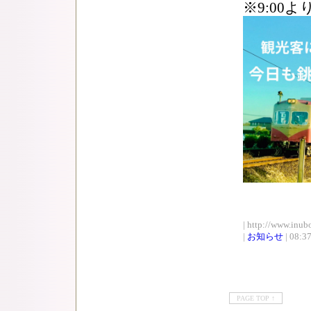
※9:0
| http://www.inub
|
お知らせ
| 08:3
PAGE TOP ↑