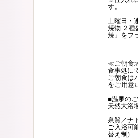
す。
土曜日・
焼物 ２
焼」をプ
≪ご朝食
食事処にて
ご朝食は
をご用意
■温泉の
天然大浴
泉質／ナ
ご入浴可能時
替え制)