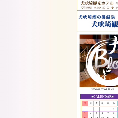
■CALENDAR■
日
月
火
水
木
金
1
3
4
5
6
7
8