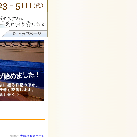
author :
犬吠埼観光ホテル