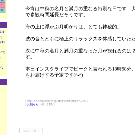
16
23
今宵は中秋の名月と満月の重なる特別な日です！犬
30
で参観時間延長だそうです。
>
海の上に浮かぶ月明かりは、とても神秘的。
客様
)
波の音とともに極上のリラックスを体感していた
前割
次に中秋の名月と満月の重なった月が観れるのは
23)
す。
ッ
プレ
本日インスタライブでピークと言われる18時58分
をお届けする予定です(^-^)
| http://www.inubou.co.jp/blog/index.php?e=3598 |
|
お知らせ
| 03:12 PM |
PAGE TOP ↑