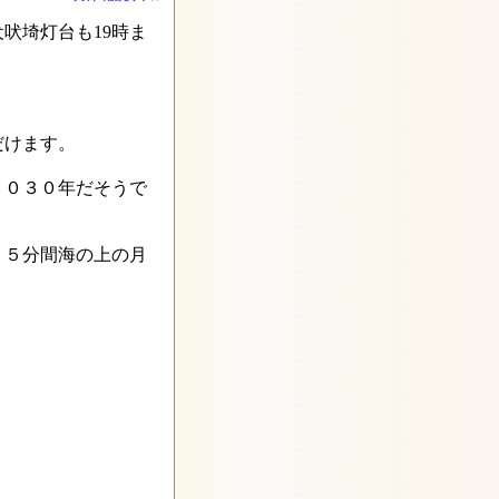
吠埼灯台も19時ま
だけます。
２０３０年だそうで
、５分間海の上の月