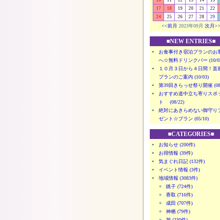
10
11
12
13
14
15
17
18
19
20
21
22
24
25
26
27
28
29
<<前月
2023年09月
次月>
■NEW ENTRIES■
お食事付き宿泊プランのお
へ☆無料ドリンクバー (10/03
１０月３日から４日間！直
プランのご案内 (10/03)
第39回きらっせ祭り開催 (08/
おすすめ道中立ち寄りスポ
ト (08/22)
絶対にあきらめない御守り
ゼント☆プラン (05/10)
■CATEGORIES■
お知らせ (200件)
お得情報 (39件)
気まぐれ日記 (132件)
イベント情報 (3件)
地域情報 (3083件)
銚子 (724件)
香取 (716件)
成田 (707件)
神栖 (79件)
旭 (230件)