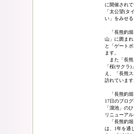
に開催されて
「太公望(タ
い」をみせる
「長熊釣堀
山」に囲まれ
と「ゲートボ
ます。
また「長熊ス
「桜(サクラ
え、「長熊ス
訪れています
「長熊釣堀セ
17日のブロ
「溜池」のひ
リニューアル
「長熊釣堀
は、1年を通じ