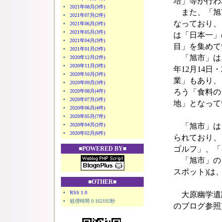
培」等が行わ
2021年08月(3件)
また、「旭市
2021年07月(2件)
なっており、
2021年06月(3件)
2021年05月(3件)
は「日本一」
2021年04月(3件)
目」を集めて
2021年01月(3件)
「旭市」は、
2020年12月(2件)
2020年11月(3件)
年12月14日
2020年10月(3件)
業」もあり、
2020年09月(3件)
ろう「食料の
2020年08月(4件)
2020年07月(3件)
地」となって
2020年06月(4件)
2020年05月(7件)
2020年04月(2件)
「旭市」は
2020年02月(6件)
られており、
ゴルフ」、「
■POWERED BY■
「旭市」の「
スポット)は
■OTHER■
RSS 1.0
大原幽学遺跡(国
処理時間 0.162192秒
のブログ参照