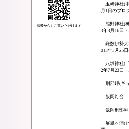
玉崎神社(本
月1日のブロ
熊野神社(神
携帯からもご覧いただけます
3年3月16日・
鎌数伊勢大神
013年3月2
八坂神社(「
2年7月23日・
刑部岬(ギョウ
飯岡灯台
飯岡刑部岬展望
屏風ヶ浦(ビョ