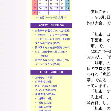
9
10
11
12
13
14
15
16
17
18
19
20
21
22
23
24
25
26
27
28
29
本日ご紹介
30
31
ー」で5月3
<<前月
2026年08月
次月>>
釣り大会」で
■NEW ENTRIES■
お食事付き宿泊プランのお客様
「旭市」は
へ☆無料ドリンクバー (10/03)
１０月３日から４日間！直前割
「千葉市」か
プランのご案内 (10/03)
「市」で、「
第39回きらっせ祭り開催 (08/23)
(2017年(
おすすめ道中立ち寄りスポッ
ト (08/22)
32879人、「
絶対にあきらめない御守りプレ
「旭市」の「
ゼント☆プラン (05/10)
日のブログ参
■CATEGORIES■
われる「房総
お知らせ (200件)
帯」である「北
お得情報 (39件)
っています。
気まぐれ日記 (132件)
イベント情報 (3件)
「旭市」で
地域情報 (3083件)
「海上町」、「
銚子 (724件)
等合併」し、
香取 (716件)
成田 (707件)
「旭市」の「