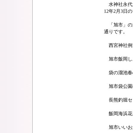
水神社永代大御
12年2月3日
「旭市」の
通りです。
西宮神社例大
旭市飯岡しお
袋の溜池春の
旭市袋公園桜ま
長熊釣堀セン
飯岡海浜花火大
旭市いいおかY