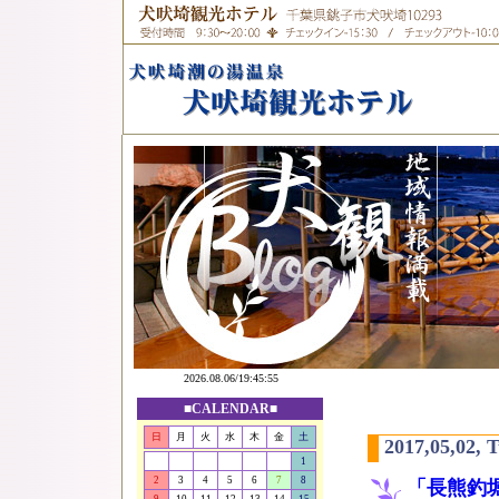
■CALENDAR■
日
月
火
水
木
金
土
2017,05,02, 
1
2
3
4
5
6
7
8
「長熊釣