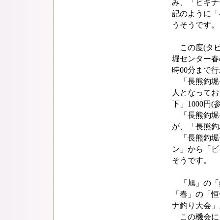
み、「ビギナ
記のように「
うそうです。
この度(タビ
堀センター春の
時00分まで
「長熊釣堀セ
人となってお
下」1000円
「長熊釣堀
が、「長熊釣
「長熊釣堀
ン」から「ビ
そうです。
「旭」の「
「春」の「恒
ナ釣り大会」
この機会に