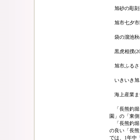
旭砂の彫刻美術
旭市七夕市民ま
袋の溜池秋のヘ
黒虎相撲(20
旭市ふるさとま
いきいき旭・産
海上産業まつり
「長熊釣堀
園」の「東側
「長熊釣堀
の良い「長熊
では、1年中