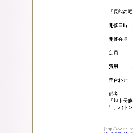
「長熊釣堀
開催日時 5月
開催会場 旭
定員 26
費用 大人2
問合わせ 旭市
備考
「旭市長熊釣
「計」2t(
| http://www.inub