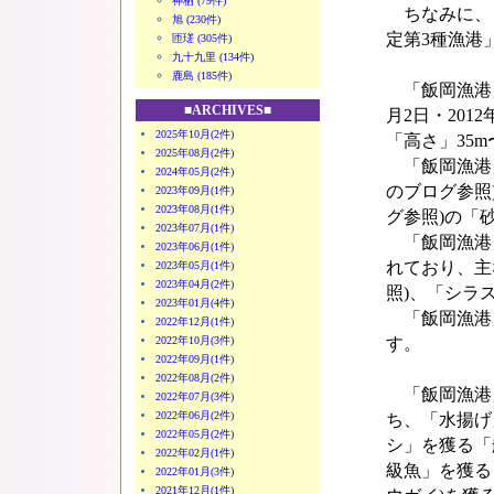
神栖 (79件)
ちなみに、「
旭 (230件)
定第3種漁港」
匝瑳 (305件)
九十九里 (134件)
鹿島 (185件)
「飯岡漁港」
■ARCHIVES■
月2日・201
2025年10月(2件)
「高さ」35
2025年08月(2件)
「飯岡漁港」「
2024年05月(2件)
のブログ参照)
2023年09月(1件)
2023年08月(1件)
グ参照)の「
2023年07月(1件)
「飯岡漁港」は
2023年06月(1件)
れており、主
2023年05月(1件)
2023年04月(2件)
照)、「シラ
2023年01月(4件)
「飯岡漁港」
2022年12月(1件)
2022年10月(3件)
す。
2022年09月(1件)
2022年08月(2件)
「飯岡漁港
2022年07月(3件)
2022年06月(2件)
ち、「水揚げ
2022年05月(2件)
シ」を獲る「
2022年02月(1件)
級魚」を獲る
2022年01月(3件)
2021年12月(1件)