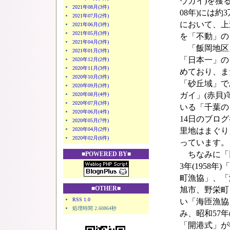
ウガイ)を獲
2021年08月(3件)
08年)には約
2021年07月(2件)
において、上
2021年06月(3件)
2021年05月(3件)
を「不動」の
2021年04月(3件)
「飯岡地区
2021年01月(3件)
「日本一」の
2020年12月(2件)
2020年11月(3件)
めており、ま
2020年10月(3件)
「砂丘域」で
2020年09月(3件)
ガイ」(赤貝
2020年08月(4件)
2020年07月(3件)
いる「千葉の
2020年06月(4件)
14日のブログ
2020年05月(7件)
2020年04月(2件)
里地はまぐり」
2020年02月(6件)
っています。
ちなみに「旧
■POWERED BY■
3年(1958
町漁協」、「
■OTHER■
旭市、野栄町
RSS 1.0
い「海匝漁協
処理時間 2.60864秒
み、昭和57年
「開港式」が