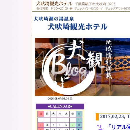
■CALENDAR■
日
月
火
水
木
金
土
2017,02,23, 
1
2
3
4
5
6
7
8
「リアル宝