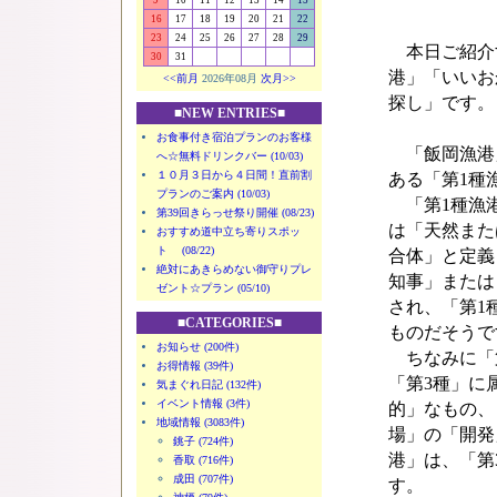
9
10
11
12
13
14
15
16
17
18
19
20
21
22
23
24
25
26
27
28
29
本日ご紹介
30
31
港」「いいお
<<前月
2026年08月
次月>>
探し」です。
■NEW ENTRIES■
お食事付き宿泊プランのお客様
「飯岡漁港」
へ☆無料ドリンクバー (10/03)
１０月３日から４日間！直前割
ある「第1種
プランのご案内 (10/03)
「第1種漁港
第39回きらっせ祭り開催 (08/23)
は「天然また
おすすめ道中立ち寄りスポッ
ト (08/22)
合体」と定義
絶対にあきらめない御守りプレ
知事」または
ゼント☆プラン (05/10)
され、「第1
■CATEGORIES■
ものだそうで
お知らせ (200件)
ちなみに「第
お得情報 (39件)
「第3種」に
気まぐれ日記 (132件)
イベント情報 (3件)
的」なもの、
地域情報 (3083件)
場」の「開発
銚子 (724件)
港」は、「第
香取 (716件)
成田 (707件)
す。