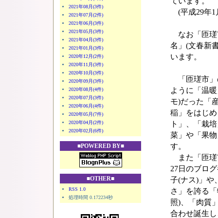
ています。
2021年08月(3件)
(平成29年1
2021年07月(2件)
2021年06月(3件)
2021年05月(3件)
なお「匝瑳
2021年04月(3件)
名」(文春新
2021年01月(3件)
います。
2020年12月(2件)
2020年11月(3件)
2020年10月(3件)
「匝瑳市」の
2020年09月(3件)
ように「温暖
2020年08月(4件)
2020年07月(3件)
モ)だった「
2020年06月(4件)
稲」をはじめ
2020年05月(7件)
2020年04月(2件)
ト」、「栽培
2020年02月(6件)
菜」や「果物
す。
■POWERED BY■
また「匝瑳市
27日のブロ
■OTHER■
子(ナス)」
RSS 1.0
さ」を誇る「
処理時間 0.172234秒
照)、「肉質
合わせ誕生し