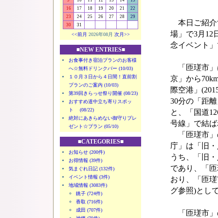
9
10
11
12
13
14
15
16
17
18
19
20
21
22
23
24
25
26
27
28
29
本日ご紹介
30
31
場」で3月1
<<前月
2026年08月
次月>>
念イベント」
■NEW ENTRIES■
お食事付き宿泊プランのお客様
「匝瑳市」
へ☆無料ドリンクバー (10/03)
１０月３日から４日間！直前割
京」から70k
プランのご案内 (10/03)
際空港」(20
第39回きらっせ祭り開催 (08/23)
30分の「距
おすすめ道中立ち寄りスポッ
ト (08/22)
と、「国道1
絶対にあきらめない御守りプレ
号線」で結ば
ゼント☆プラン (05/10)
「匝瑳市」の
■CATEGORIES■
庁」は「旧・
お知らせ (200件)
うち、「旧・
お得情報 (39件)
であり、「匝
気まぐれ日記 (132件)
イベント情報 (3件)
おり、「匝瑳
地域情報 (3083件)
グ参照)とし
銚子 (724件)
香取 (716件)
成田 (707件)
「匝瑳市」