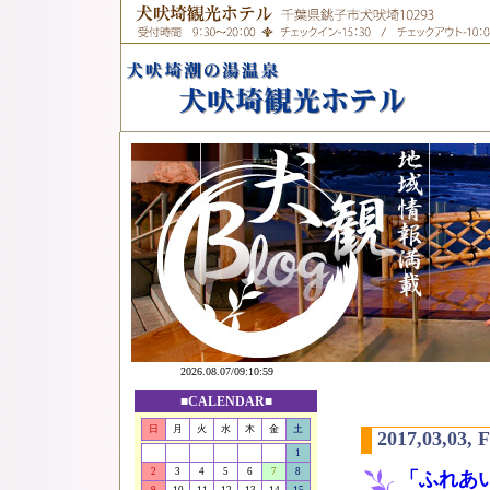
■CALENDAR■
日
月
火
水
木
金
土
2017,03,03, 
1
2
3
4
5
6
7
8
「ふれあい