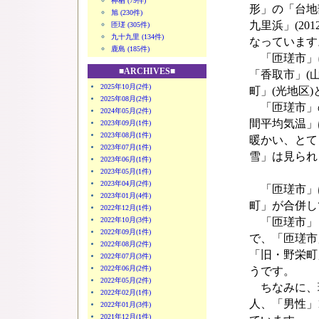
神栖 (79件)
形」の「台地
旭 (230件)
九里浜」(20
匝瑳 (305件)
九十九里 (134件)
なっています
鹿島 (185件)
「匝瑳市」に
■ARCHIVES■
「香取市」(
2025年10月(2件)
町」(光地区
2025年08月(2件)
「匝瑳市」
2024年05月(2件)
間平均気温」
2023年09月(1件)
2023年08月(1件)
暖かい、とて
2023年07月(1件)
雪」は見られ
2023年06月(1件)
2023年05月(1件)
2023年04月(2件)
「匝瑳市」は、
2023年01月(4件)
町」が合併し
2022年12月(1件)
2022年10月(3件)
「匝瑳市」「
2022年09月(1件)
で、「匝瑳市
2022年08月(2件)
「旧・野栄町
2022年07月(3件)
2022年06月(2件)
うです。
2022年05月(2件)
ちなみに、現
2022年02月(1件)
人、「男性」1
2022年01月(3件)
2021年12月(1件)