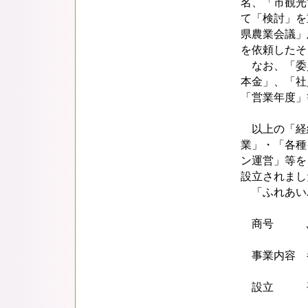
名、「市観光
て「検討」を
県農業会議」
を依頼したそ
なお、「委
本金」、「社
「営業年度」
以上の「経緯」
業」・「各種
ン運営」等を
設立されまし
「ふれあい
商号 ふれ
事業内容 
設立 平成