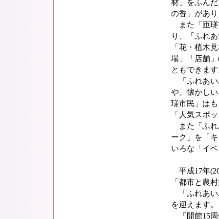
材」をふんだ
の香」があり
また「匝瑳
り、「ふれあ
「花・植木見
場」「店舗」
ともできます
「ふれあい
や、懐かしい
瑳市民」はも
「人気スポッ
また「ふれ
ーク」を「キ
いろな「イベ
平成17年(2
「都市と農村
「ふれあいパ
を迎えます。
「開館15周