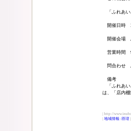
「ふれあいパ
開催日時 3月
開催会場 ふ
営業時間 9
問合わせ ふれ
備考
「ふれあいパ
は、「店内棚
| http://www.inub
|
地域情報::匝瑳
|