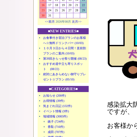
9
10
11
12
13
14
15
16
17
18
19
20
21
22
23
24
25
26
27
28
29
30
31
<<前月
2026年08月
次月>>
■NEW ENTRIES■
お食事付き宿泊プランのお客様
へ☆無料ドリンクバー (10/03)
１０月３日から４日間！直前割
プランのご案内 (10/03)
第39回きらっせ祭り開催 (08/23)
おすすめ道中立ち寄りスポッ
ト (08/22)
絶対にあきらめない御守りプレ
ゼント☆プラン (05/10)
■CATEGORIES■
お知らせ (200件)
お得情報 (39件)
感染拡大
気まぐれ日記 (132件)
ですが、
イベント情報 (3件)
地域情報 (3083件)
銚子 (724件)
お客様か
香取 (716件)
成田 (707件)