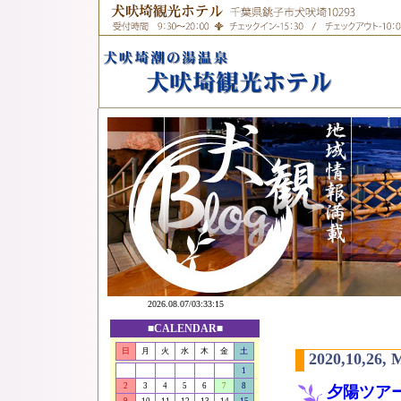
■CALENDAR■
日
月
火
水
木
金
土
2020,10,26,
1
2
3
4
5
6
7
8
夕陽ツア