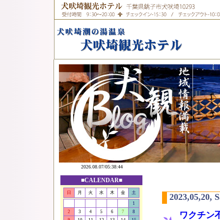
■CALENDAR■
日
月
火
水
木
金
土
2023,05,20, 
1
2
3
4
5
6
7
8
ワクチン