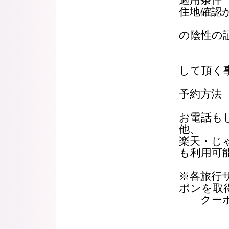
適用条件
住地確認
②ワク
の陰
③感染
して頂く
予約方
お電話も
他、
楽天・じ
も利用可
※各旅行
ポンを取
クーポン