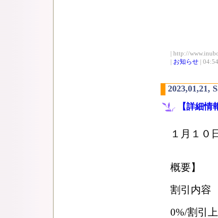
| http://www.inub
|
お知らせ
| 04:5
2023,01,21, 
【詳細情
１月１０
【千葉
概要】
割引内容
1予約
0%/割引