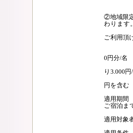
3,
②地域限
わります
当ホ
ご利用頂
お
平日
0円分/
休日
り3.000円
＊千
円を含む
適用期間 
ご宿泊ま
適用対象