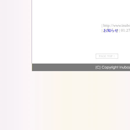
| http://www.inub
|
お知らせ
| 01:2
PAGE TOP ↑