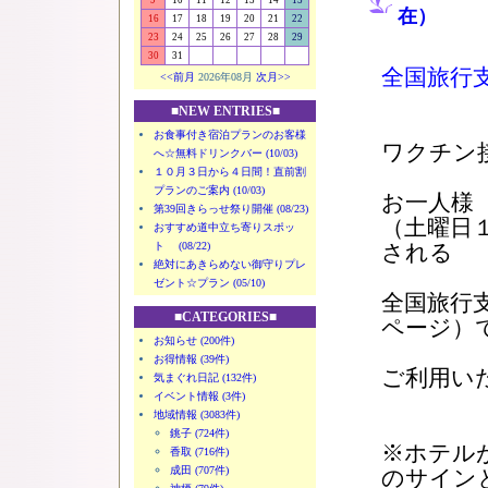
9
10
11
12
13
14
15
在）
16
17
18
19
20
21
22
23
24
25
26
27
28
29
30
31
全国旅行
<<前月
2026年08月
次月>>
■NEW ENTRIES■
お食事付き宿泊プランのお客様
ワクチン
へ☆無料ドリンクバー (10/03)
１０月３日から４日間！直前割
プランのご案内 (10/03)
お一人様
第39回きらっせ祭り開催 (08/23)
（土曜日
おすすめ道中立ち寄りスポッ
ト (08/22)
される
絶対にあきらめない御守りプレ
ゼント☆プラン (05/10)
全国旅行
■CATEGORIES■
ページ）
お知らせ (200件)
お得情報 (39件)
ご利用い
気まぐれ日記 (132件)
イベント情報 (3件)
地域情報 (3083件)
銚子 (724件)
※ホテル
香取 (716件)
成田 (707件)
のサイン