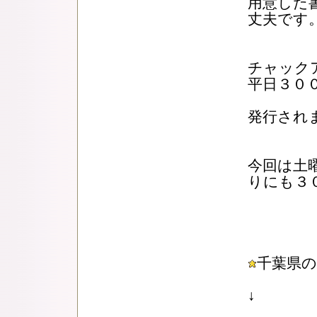
用意した
丈夫です
チャック
平日３０
発行され
今回は土
りにも３
千葉県
↓